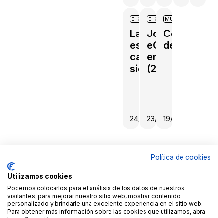
E-GOVERNMENT
E-GOVERNMENT
MUY PERSONAL
La
Jornada
Comenzam
estrategia
eGobierno
de cero ;-)!
catalana
en Mataró
sigue sin
(25oct05)
sobresaltos
24/10/2005
23/10/2005
19/10/2005
Política de cookies
© Copyright
Aviso
By
Goldmundus
legal
100x100NET
Utilizamos cookies
LinkedIN
Roc
Podemos colocarlos para el análisis de los datos de nuestros
Fages
visitantes, para mejorar nuestro sitio web, mostrar contenido
Contacto
personalizado y brindarle una excelente experiencia en el sitio web.
Para obtener más información sobre las cookies que utilizamos, abra