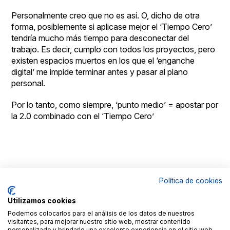
Personalmente creo que no es así. O, dicho de otra
forma, posiblemente si aplicase mejor el ‘Tiempo Cero’
tendría mucho más tiempo para desconectar del
trabajo. Es decir, cumplo con todos los proyectos, pero
existen espacios muertos en los que el ‘enganche
digital’ me impide terminar antes y pasar al plano
personal.
Por lo tanto, como siempre, ‘punto medio’ = apostar por
la 2.0 combinado con el ‘Tiempo Cero’
Política de cookies
© Copyright
Aviso
By
Goldmundus
legal
100x100NET
Utilizamos cookies
LinkedIN
Roc
Podemos colocarlos para el análisis de los datos de nuestros
Fages
visitantes, para mejorar nuestro sitio web, mostrar contenido
Contacto
personalizado y brindarle una excelente experiencia en el sitio web.