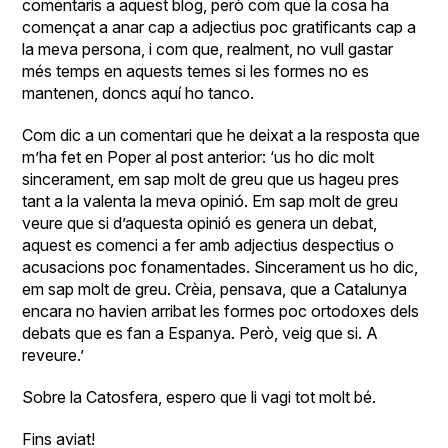
comentaris a aquest blog, però com que la cosa ha
començat a anar cap a adjectius poc gratificants cap a
la meva persona, i com que, realment, no vull gastar
més temps en aquests temes si les formes no es
mantenen, doncs aquí ho tanco.
Com dic a un comentari que he deixat a la
resposta
que
m’ha fet en Poper al post anterior: ‘us ho dic molt
sincerament, em sap molt de greu que us hageu pres
tant a la valenta la meva opinió. Em sap molt de greu
veure que si d’aquesta opinió es genera un debat,
aquest es comenci a fer amb adjectius despectius o
acusacions poc fonamentades. Sincerament us ho dic,
em sap molt de greu. Crèia, pensava, que a Catalunya
encara no havien arribat les formes poc ortodoxes dels
debats que es fan a Espanya. Però, veig que si. A
reveure.’
Sobre la Catosfera, espero que li vagi tot molt bé.
Fins aviat!