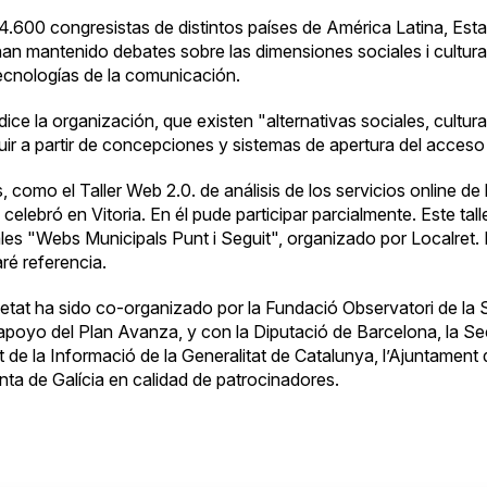
4.600 congresistas de distintos países de América Latina, Est
n mantenido debates sobre las dimensiones sociales i cultura
ecnologías de la comunicación.
e la organización, que existen "alternativas sociales, culturale
uir a partir de concepciones y sistemas de apertura del acces
s, como el
Taller Web 2.0.
de análisis de los servicios online de
e celebró en Vitoria. En él pude participar parcialmente. Este tal
les "Webs Municipals Punt i Seguit", organizado por Localret. 
ré referencia.
ietat ha sido co-organizado por la Fundació Observatori de la 
poyo del Plan Avanza, y con la Diputació de Barcelona, la Se
de la Informació de la Generalitat de Catalunya, l’Ajuntament d
unta de Galícia en calidad de patrocinadores.