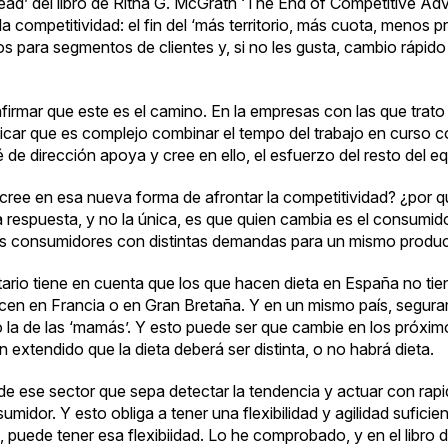
ead’ del libro de Ritha G. McGrath
‘The End of Competitive Ad
 competitividad: el fin del ‘más territorio, más cuota, menos pr
ios para segmentos de clientes y, si no les gusta, cambio rápido
firmar que este es el camino. En la empresas con las que trat
ficar que es complejo combinar el tempo del trabajo en curso c
é de dirección apoya y cree en ello, el esfuerzo del resto del 
 cree en esa nueva forma de afrontar la competitividad? ¿por 
respuesta, y no la única, es que quien cambia es el consumidor
 consumidores con distintas demandas para un mismo product
ntario tiene en cuenta que los que hacen dieta en España no t
acen en Francia o en Gran Bretaña. Y en un mismo país, segura
’ o la de las ‘mamás’. Y esto puede ser que cambie en los próxi
an extendido que la dieta deberá ser distinta, o no habrá dieta.
 de ese sector que sepa detectar la tendencia y actuar con rapi
idor. Y esto obliga a tener una flexibilidad y agilidad suficie
 puede tener esa flexibiidad. Lo he comprobado, y en el libro 