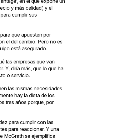
vantage’
, en el que expone un
ecio y más calidad’, y el
 para cumplir sus
o para que apuesten por
on el del cambio. Pero no es
equipo está asegurado.
qué las empresas que van
. Y, diría más, que lo que ha
o o servicio.
ienen las mismas necesidades
mente hay la dieta de los
mos tres años porque, por
dez para cumplir con las
ntes para reaccionar. Y una
de McGrath se ejemplifica