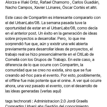
Alorza e Iñaki Ortiz
,
Rafael Chamorro
,
Carlos Guadián
,
Nacho Campos
,
Xavier LLinares
,
Óscar Cortés
et altri.
Este caso de Compartim es interesante compararlo con
el del
UrbanLabs’08
. La semana pasada tuve la
oportunidad de estar en el UrbanLabs’08, como decía
en el
anterior post
. Un éxito en la generación de ideas
sobre proyectos a desarrollar. Pero, lo que me
sorprendió fue que, aún y existir una
wiki
abierta
previamente para desarrollar ideas de proyectos, el
trabajo real se hizo presencialmente en el CitiLab de
Cornellá con los Grupos de Trabajo. En este caso, a
diferencia de lo que ocurre con Compartim, la
comunidad que se creo no existía, sino que se fue
creando ad-hoc para el evento. Por esto, posiblemente,
el offline fue más potente que el onine. A ver qué ocurre
ahora, una vez pasado el evento, con el desarrollo de
las ideas generadas (verlas
aquí
)
tags technorati :
Administracion 2.0
Jordi Graells
Compartim
UrbanLabs
Gestión del conocimiento