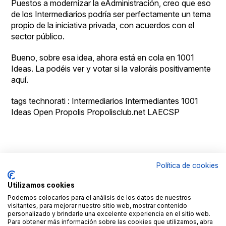
Puestos a modernizar la eAdministración, creo que eso
de los Intermediarios podría ser perfectamente un tema
propio de la iniciativa privada, con acuerdos con el
sector público.
Bueno, sobre esa idea, ahora está en cola en 1001
Ideas. La podéis ver y votar si la valoráis positivamente
aquí
.
tags technorati :
Intermediarios
Intermediantes
1001
Ideas
Open Propolis
Propolisclub.net
LAECSP
Política de cookies
© Copyright
Aviso
By
Goldmundus
legal
100x100NET
Utilizamos cookies
LinkedIN
Roc
Podemos colocarlos para el análisis de los datos de nuestros
Fages
visitantes, para mejorar nuestro sitio web, mostrar contenido
Contacto
personalizado y brindarle una excelente experiencia en el sitio web.
Para obtener más información sobre las cookies que utilizamos, abra